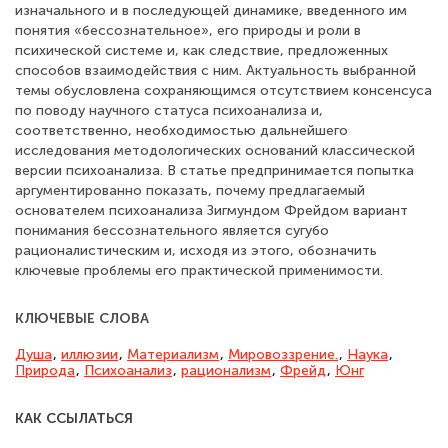
изначального и в последующей динамике, введенного им
понятия «бессознательное», его природы и роли в
психической системе и, как следствие, предложенных
способов взаимодействия с ним. Актуальность выбранной
темы обусловлена сохраняющимся отсутствием консенсуса
по поводу научного статуса психоанализа и,
соответственно, необходимостью дальнейшего
исследования методологических оснований классической
версии психоанализа. В статье предпринимается попытка
аргументированно показать, почему предлагаемый
основателем психоанализа Зигмундом Фрейдом вариант
понимания бессознательного является сугубо
рационалистическим и, исходя из этого, обозначить
ключевые проблемы его практической применимости.
КЛЮЧЕВЫЕ СЛОВА
Душа
,
иллюзии
,
Материализм
,
Мировоззрение.
,
Наука
,
Приро­да
,
Психоанализ
,
рационализм
,
Фрейд
,
Юнг
КАК ССЫЛАТЬСЯ