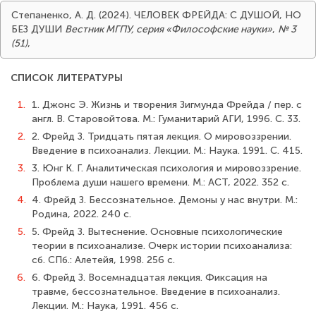
Степаненко, А. Д. (2024). ЧЕЛОВЕК ФРЕЙДА: С ДУШОЙ, НО
БЕЗ ДУШИ
Вестник МГПУ, серия «Философские науки»
,
№ 3
(51)
,
СПИСОК ЛИТЕРАТУРЫ
1.
1. Джонс Э. Жизнь и творения Зигмунда Фрейда / пер. с
англ. В. Старовойтова. М.: Гуманитарий АГИ, 1996. С. 33.
2.
2. Фрейд З. Тридцать пятая лекция. О мировоззрении.
Введение в психоанализ. Лекции. М.: Наука. 1991. С. 415.
3.
3. Юнг К. Г. Аналитическая психология и мировоззрение.
Проблема души нашего времени. М.: АСТ, 2022. 352 с.
4.
4. Фрейд З. Бессознательное. Демоны у нас внутри. М.:
Родина, 2022. 240 с.
5.
5. Фрейд З. Вытеснение. Основные психологические
теории в психоанализе. Очерк истории психоанализа:
сб. СПб.: Алетейя, 1998. 256 с.
6.
6. Фрейд З. Восемнадцатая лекция. Фиксация на
травме, бессознательное. Введение в психоанализ.
Лекции. М.: Наука, 1991. 456 с.