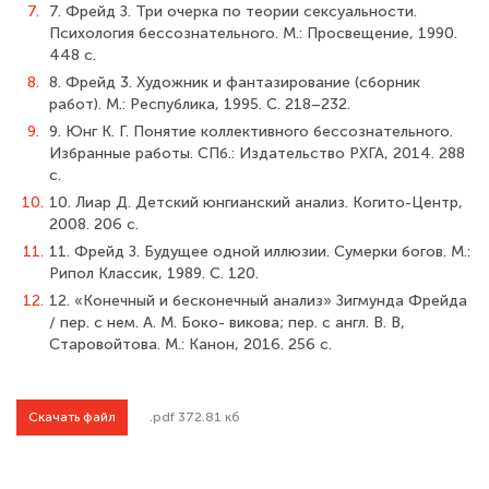
7.
7. Фрейд З. Три очерка по теории сексуальности.
Психология бессознательного. М.: Просвещение, 1990.
448 с.
8.
8. Фрейд 3. Художник и фантазирование (сборник
работ). М.: Республика, 1995. С. 218–232.
9.
9. Юнг К. Г. Понятие коллективного бессознательного.
Избранные работы. СПб.: Издательство РХГА, 2014. 288
с.
10.
10. Лиар Д. Детский юнгианский анализ. Когито-Центр,
2008. 206 с.
11.
11. Фрейд З. Будущее одной иллюзии. Сумерки богов. М.:
Рипол Классик, 1989. C. 120.
12.
12. «Конечный и бесконечный анализ» Зигмунда Фрейда
/ пер. с нем. А. М. Боко- викова; пер. с англ. В. В,
Старовойтова. М.: Канон, 2016. 256 с.
Скачать файл
.pdf 372.81 кб