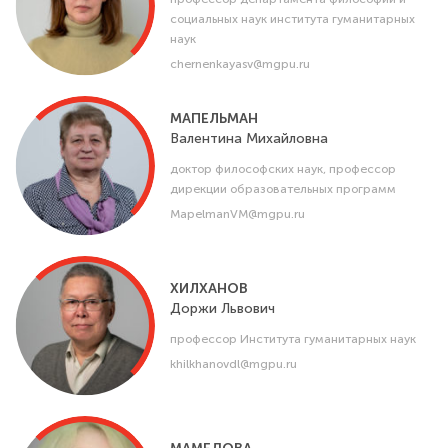
социальных наук института гуманитарных
наук
chernenkayasv@mgpu.ru
МАПЕЛЬМАН
Валентина
Михайловна
доктор философских наук, профессор
дирекции образовательных программ
MapelmanVM@mgpu.ru
ХИЛХАНОВ
Доржи
Львович
профессор Института гуманитарных наук
khilkhanovdl@mgpu.ru