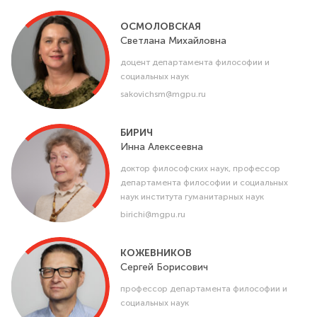
ОСМОЛОВСКАЯ
Светлана
Михайловна
доцент департамента философии и
социальных наук
sakovichsm@mgpu.ru
БИРИЧ
Инна
Алексеевна
доктор философских наук, профессор
департамента философии и социальных
наук института гуманитарных наук
birichi@mgpu.ru
КОЖЕВНИКОВ
Сергей
Борисович
профессор департамента философии и
социальных наук