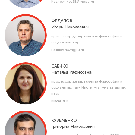
KozhevnikovSB@mgpu.ru
ФЕДУЛОВ
Игорь
Николаевич
профессор департамента философии и
социальных наук
fedulovin@mgpu.ru
САЕНКО
Наталья
Ряфиковна
профессор департамента философии и
социальных наук Института гуманитарных
наук
rilke@list.ru
КУЗЬМЕНКО
Григорий
Николаевич