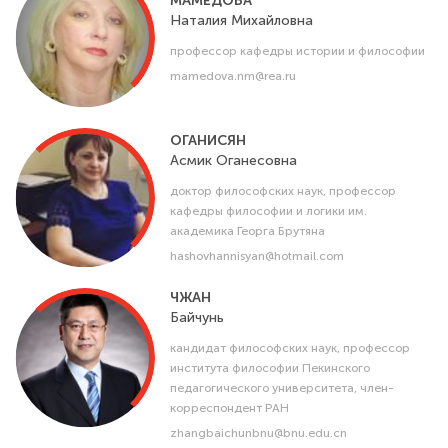
МАМЕДОВА
Наталия
Михайловна
профессор кафедры истории и философии
mamedova.nm@rea.ru
ОГАНИСЯН
Асмик
Оганесовна
доктор философских наук, профессор
кафедры философии и логики им.
академика Георга Брутяна
hashovhannisyan@hotmail.com
ЧЖАН
Байчунь
кандидат философских наук, профессор
института философии Пекинского
педагогического университета, член-
корреспондент РАН
zhangbaichunbnu@bnu.edu.cn