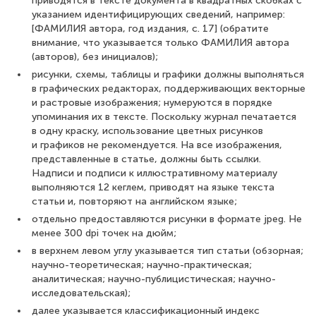
приводятся в тексте документа в квадратных скобках с
указанием идентифицирующих сведений, например:
[ФАМИЛИЯ автора, год издания, с. 17] (обратите
внимание, что указывается только ФАМИЛИЯ автора
(авторов), без инициалов);
рисунки, схемы, таблицы и графики должны выполняться
в графических редакторах, поддерживающих векторные
и растровые изображения; нумеруются в порядке
упоминания их в тексте. Поскольку журнал печатается
в одну краску, использование цветных рисунков
и графиков не рекомендуется. На все изображения,
представленные в статье, должны быть ссылки.
Надписи и подписи к иллюстративному материалу
выполняются 12 кеглем, приводят на языке текста
статьи и, повторяют на английском языке;
отдельно предоставляются рисунки в формате jpeg. Не
менее 300 dpi точек на дюйм;
в верхнем левом углу указывается тип статьи (обзорная;
научно-теоретическая; научно-практическая;
аналитическая; научно-публицистическая; научно-
исследовательская);
далее указывается классификационный индекс