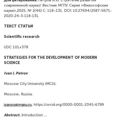
Для цитирования:
Петров И.И. Стратегии развития
современной науки// Вестник МГПУ. Серия «Философские
науки»,2025, № 2(46) С. 118–131. DOI: 10.27694/2587-5671-
2020-24-3-118-131.
ТЕКСТ СТАТЬИ
Scientific
research
UDC
101+378
STRATEGIES FOR THE DEVELOPMENT OF MODERN
SCIENCE
Ivan I. Petrov
Moscow City University (MCU),
Moscow, Russia.
ivanov@mgpu.ru
, https://orcid.org/0000-0001-2345-6789
Abstract.
Introduction …