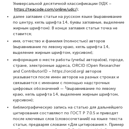
Универсальной десятичной классификации (УДК –
https://teacode.com/online/udc/
);
далее заглавие статьи на русском языке (выравнивание
по центру, кегль шрифта 14, буквы заглавные, выделение
жирным шрифтом). В конце заглавия статьи точка не
ставится;
имя, отчество и фамилия (полностью) авторов
(выравнивание по левому краю, кегль шрифта 14,
выделение жирным шрифтом, курсивом);
информация о месте работы (учебы) автора(ов), городе,
стране, электронные адреса, ORCID (Open Researcher
and ContributorID – https://orcid.org) авторов
указывается после имен авторов на разных строках и
связывается с именами с помощью надстрочных
1
цифровых обозначений —
(выравнивание по левому
краю, кегль шрифта 14, выделение жирным шрифтом,
курсивом);
библиографическую запись на статью для дальнейшего
цитирования составляют по ГОСТ Р 7.0.5 и приводят
после ключевых слов (словосочетаний) на языке текста
статьи, предваряя словами «Для цитирования:». Пример