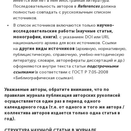
имеется или нет в нем иностранная литература.
Последовательность авторов в
References
должна
полностью совпадать с русскоязычным списком
источников.
В список источников включаются только
научно-
исследовательские работы (научные статьи,
монографии, книги)
, с указанием DOI или URL
национального архива для всех источников. Ссылки
на
другие виды источников
(архивную, нормативную,
публицистическую, справочную, учебно-методическую
литературу, словари, авторефераты диссертаций и др.)
оформляются внутри текста статьи
подстрочными
ссылками
(в соответствии с ГОСТ Р 7.05-2008
«Библиографическая ссылка»).
Уважаемые авторы, обратите внимание, что по
правилам журнала публикация авторских рукописей
осуществляется один раз в период одного
календарного года (т.е. от одного и того же автора /
коллектива авторов издается только одна статья в
год).
СТРУКТУРА НАУЧНОЙ СТАТЬИ В ЖУРНАЛЕ