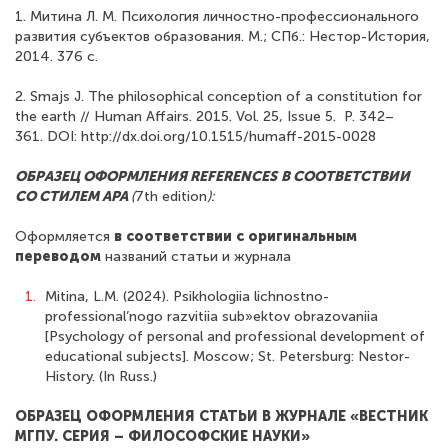
1. Митина Л. М. Психология личностно-профессионального
развития субъектов образования. М.; СПб.: Нестор-История,
2014. 376 с.
2. Smajs J. The philosophical conception of a constitution for
the earth // Human Affairs. 2015. Vol. 25, Issue 5. P. 342–
361. DOI: http://dx.doi.org/10.1515/humaff-2015-0028
ОБРАЗЕЦ ОФОРМЛЕНИЯ REFERENCES
В СООТВЕТСТВИИ
СО СТИЛЕМ APA
(
7th edition
):
Оформляется
в соответствии с оригинальным
переводом
названий статьи и журнала
Mitina, L.M. (2024). Psikhologiia lichnostno-
professional’nogo razvitiia sub»ektov obrazovaniia
[Psychology of personal and professional development of
educational subjects]. Moscow; St. Petersburg: Nestor-
History. (In Russ.)
ОБРАЗЕЦ ОФОРМЛЕНИЯ СТАТЬИ В ЖУРНАЛЕ «ВЕСТНИК
МГПУ. СЕРИЯ – ФИЛОСОФСКИЕ НАУКИ»