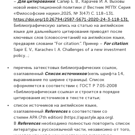
–
Для цитирования
: Сапир Е. В., Карачев И. А. Вызовы
новой инвестиционной политики // Вестник МГПУ. Серия
«Философские науки»,2025, № 3(47) С. 118–131.
https://doi.org/10.26794/2587-5671-2020-24-3-118-131.
Библиографическую запись на статью на английском
языке для дальнейшего цитирования приводят после
ключевых слов (словосочетаний) на английском языке,
предваряя словами “For citation:”. Пример –
For citation
:
Sapir E. V., Karachev I. A. Challenges of a new investment
policy…;
перечень затекстовых библиографических ссылок,
озаглавленный
Список источников
(кегль шрифта 14,
выравнивание по ширине страницы). Список
оформляется в соответствии с ГОСТ Р 7.05-2008
«Библиографическая ссылка» и строится в порядке
цитирования источников в тексте статьи;
список источников на английском языке,
озаглавленный
References
в соответствии со
стилем APA (7th edition) (https://apastyle.apa.org).
В
References
необходимо полностью повторить список
литературы к русскоязычной части, независимо от того,