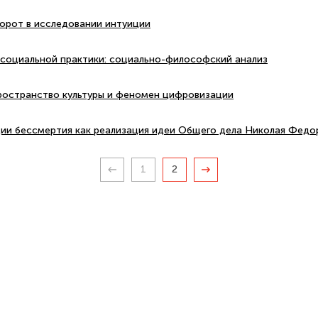
орот в исследовании интуиции
 социальной практики: социально-философский анализ
остранство культуры и феномен цифровизации
ии бессмертия как реализация идеи Общего дела Николая Федо
1
2