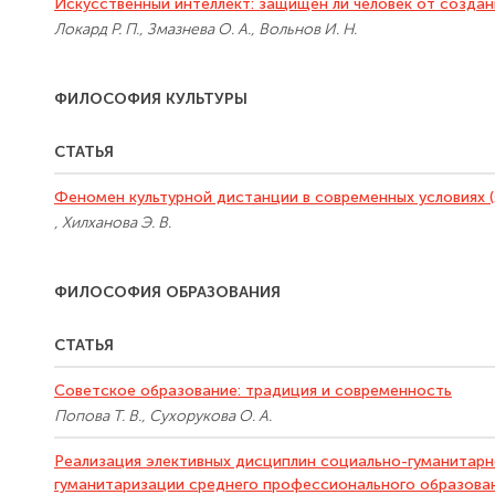
Искусственный интеллект: защищен ли человек от созда
Локард Р. П., Змазнева О. А., Вольнов И. Н.
ФИЛОСОФИЯ КУЛЬТУРЫ
СТАТЬЯ
Феномен культурной дистанции в современных условиях (
, Хилханова Э. В.
ФИЛОСОФИЯ ОБРАЗОВАНИЯ
СТАТЬЯ
Советское образование: традиция и современность
Попова Т. В., Сухорукова О. А.
Реализация элективных дисциплин социально-гуманитарн
гуманитаризации среднего профессионального образова