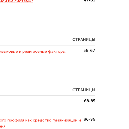
47-55
нной им системы?
СТРАНИЦЫ
56-67
языковые и религиозные факторы)
СТРАНИЦЫ
68-85
86-96
ого профиля как средство гуманизации и
ния