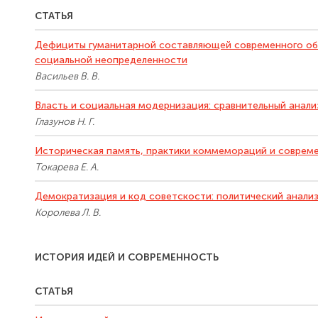
СТАТЬЯ
Дефициты гуманитарной составляющей современного общ
социальной неопределенности
Васильев В. В.
Власть и социальная модернизация: сравнительный анали
Глазунов Н. Г.
Историческая память, практики коммемораций и совреме
Токарева Е. А.
Демократизация и код советскости: политический анали
Королева Л. В.
ИСТОРИЯ ИДЕЙ И СОВРЕМЕННОСТЬ
СТАТЬЯ