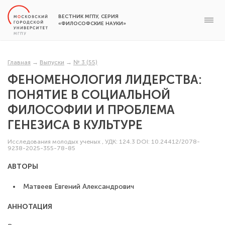
ВЕСТНИК МГПУ, СЕРИЯ
«ФИЛОСОФСКИЕ НАУКИ»
Главная
→
Выпуски
→
№ 3 (55)
ФЕНОМЕНОЛОГИЯ ЛИДЕРСТВА:
ПОНЯТИЕ В СОЦИАЛЬНОЙ
ФИЛОСОФИИ И ПРОБЛЕМА
ГЕНЕЗИСА В КУЛЬТУРЕ
Исследования молодых ученых
,
УДК: 124.3
DOI: 10.24412/2078-
9238-2025-355-78-85
АВТОРЫ
Матвеев Евгений Александрович
АННОТАЦИЯ