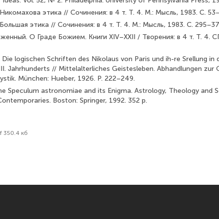
 Ideas. Vol. 52, № 2. Philadelphia: University of Pennsylvania Press, 
Никомахова этика // Сочинения: в 4 т. Т. 4. М.: Мысль, 1983. С. 53
Большая этика // Сочинения: в 4 т. Т. 4. М.: Мысль, 1983. С. 295–37
женный. О Граде Божием. Книги XIV–XXII / Творения: в 4 т. Т. 4. СП
ie logischen Schriften des Nikolaus von Paris und ih-re Srellung in 
I. Jahrhunderts // Mittelalterliches Geistesleben. Abhandlungen zur
ystik. München: Hueber, 1926. Р. 222–249.
The Speculum astronomiae and its Enigma. Astrology, Theology and S
ontemporaries. Boston: Springer, 1992. 352 p.
f 350.4 кб