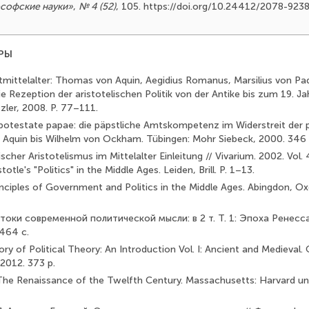
софские науки»
,
№ 4 (52)
, 105. https://doi.org/10.24412/2078-92
РЫ
ätmittelalter: Thomas von Aquin, Aegidius Romanus, Marsilius von Pad
e Rezeption der aristotelischen Politik von der Antike bis zum 19. Ja
zler, 2008. P. 77–111.
 potestate papae: die päpstliche Amtskompetenz im Widerstreit der p
Aquin bis Wilhelm von Ockham. Tübingen: Mohr Siebeck, 2000. 346 
itischer Aristotelismus im Mittelalter Einleitung // Vivarium. 2002. Vol
otle's "Politics" in the Middle Ages. Leiden, Brill. Р. 1–13.
inciples of Government and Politics in the Middle Ages. Abingdon, O
стоки современной политической мысли: в 2 т. Т. 1: Эпоха Ренесса
464 с.
ory of Political Theory: An Introduction Vol. I: Ancient and Medieval.
 2012. 373 p.
 The Renaissance of the Twelfth Century. Massachusetts: Harvard uni