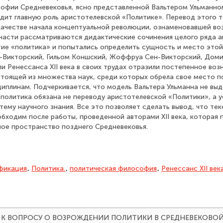
офии Средневековья, ясно представленной Вальтером Ульманно
одит главную роль аристотелевской «Политике». Перевод этого 
качестве начала концептуальной революции, ознаменовавшей во
 части рассматриваются дидактические сочинения целого ряда ав
тие «политика» и попытались определить сущность и место этой 
ен-Викторский, Гильом Коншский, Жоффруа Сен-Викторский, Доми
и Ренессанса XII века в своих трудах отразили постепенное во
стоящей из множества наук, среди которых обрела свое место п
циплинам. Подчеркивается, что модель Вальтера Ульманна не вы
политика обязана не переводу аристотелевской «Политики», а у
тему научного знания. Все это позволяет сделать вывод, что те
обходим после работы, проведенной авторами XII века, которая 
ьное пространство позднего Средневековья.
фикация
,
Политика.
,
политическая философия
,
Ренессанс XII век
024). К ВОПРОСУ О ВОЗРОЖДЕНИИ ПОЛИТИКИ В СРЕДНЕВЕКОВО