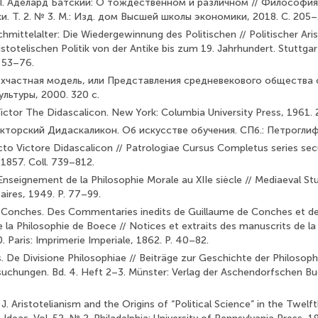
 Л. Аделард Батский: О тождественном и различном // Философи
. Т. 2. № 3. М.: Изд. дом Высшей школы экономики, 2018. С. 205
chmittelalter: Die Wiedergewinnung des Politischen // Politischer Ari
stotelischen Politik von der Antike bis zum 19. Jahrhundert. Stuttgart
. 53–76.
ехчастная модель, или Представления средневекового общества о
ультуры, 2000. 320 с.
Victor The Didascalicon. New York: Columbia University Press, 1961. 
икторский Дидаскаликон. Об искусстве обучения. СПб.: Петроглиф,
to Victore Didascalicon // Patrologiae Cursus Completus series secu
, 1857. Coll. 739–812.
Enseignement de la Philosophie Morale au XIIe siècle // Mediaeval Stu
taires, 1949. P. 77–99.
 Conches. Des Commentaries inedits de Guillaume de Conches et de 
e la Philosophie de Boece // Notices et extraits des manuscrits de la
0. Paris: Imprimerie Imperiale, 1862. P. 40–82.
. De Divisione Philosophiae // Beiträge zur Geschichte der Philosophi
uchungen. Bd. 4. Heft 2–3. Münster: Verlag der Aschendorfschen Bu
. Aristotelianism and the Origins of “Political Science” in the Twelf