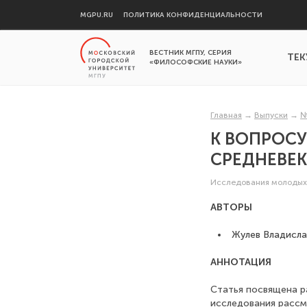
MGPU.RU
ПОЛИТИКА КОНФИДЕНЦИАЛЬНОСТИ
ВЕСТНИК МГПУ, СЕРИЯ
ТЕК
«ФИЛОСОФСКИЕ НАУКИ»
Главная
→
Выпуски
→
№
К ВОПРОС
СРЕДНЕВЕ
Исследования молодых
АВТОРЫ
Жулев Владисла
АННОТАЦИЯ
Статья посвящена ра
исследования рассм