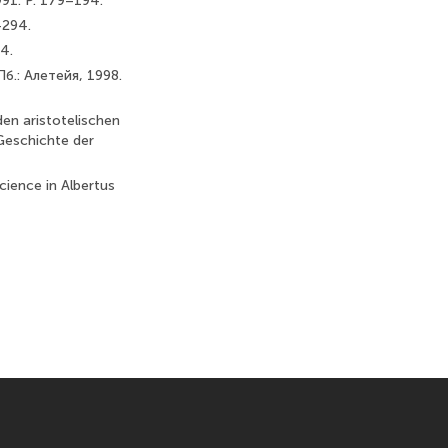
1991. P. 179–194.
–294.
4.
б.: Алетейя, 1998.
den aristotelischen
 Geschichte der
cience in Albertus