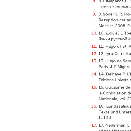
8.
8. Шмараков Р.
школы экономики
9.
9. Söder J. R. Ho
Rezeption der ari
Metzler, 2008. Р
10.
10. Дюби Ж. Тр
Языки русской к
11.
11. Hugo of St. 
12.
12. Гуго Сент-В
13.
13. Hugo de Sanc
Paris: J. Ρ Migne
14.
14. Delhaye P. L’
Editions Universi
15.
15. Guillaume de
la Consolation d
Nationale, vol. 2
16.
16. Gundissalinus
Texte und Unters
1–144.
17.
17. Nederman C. J