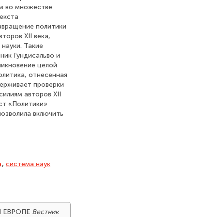
м во множестве
текста
звращение политики
торов XII века,
науки. Такие
ник Гундисальво и
зникновение целой
олитика, отнесенная
держивает проверки
силиям авторов XII
кст «Политики»
позволила включить
а
,
система наук
Й ЕВРОПЕ
Вестник