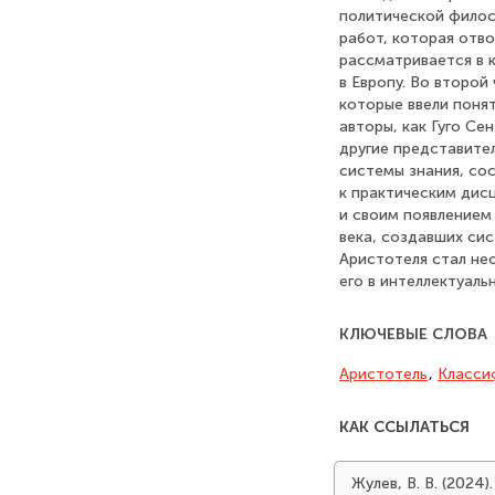
политической филос
работ, которая отв
рассматривается в 
в Европу. Во второй
которые ввели поня
авторы, как Гуго С
другие представител
системы знания, со
к практическим дис
и своим появлением 
века, создавших сис
Аристотеля стал не
его в интеллектуал
КЛЮЧЕВЫЕ СЛОВА
Аристотель
,
Класси
КАК ССЫЛАТЬСЯ
Жулев, В. В. (2