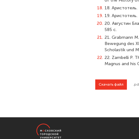
of the History of
18.
18. Аристотель. 
19.
19. Аристотель. 
20.
20. Августин Бла
585 с.
21.
21. Grabmann M. D
Bewegung des XII
Scholastik und M
22.
22. Zambelli P. 
Magnus and his C
Скачать файл
.pd