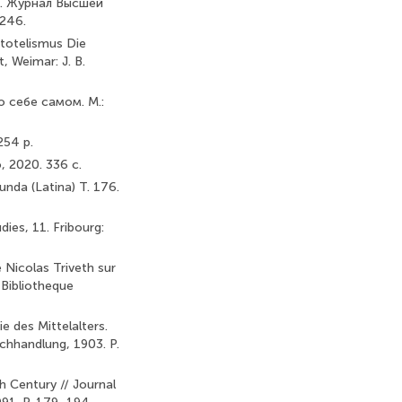
я. Журнал Высшей
–246.
stotelismus Die
, Weimar: J. B.
 себе самом. М.:
254 p.
 2020. 336 с.
nda (Latina) T. 176.
dies, 11. Fribourg:
Nicolas Triveth sur
 Bibliotheque
e des Mittelalters.
chhandlung, 1903. Р.
th Century // Journal