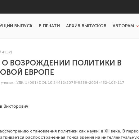
УЩИЙ ВЫПУСК
В ПЕЧАТИ
АРХИВ ВЫПУСКОВ
АВТОРАМ
 4 (52)
У О ВОЗРОЖДЕНИИ ПОЛИТИКИ В
КОВОЙ ЕВРОПЕ
 ученых
,
УДК: 1 (091)
DOI: 10.24412/2078-9238-2024-452-105-117
в Викторович
ссмотрению становления политики как науки, в XII веке. В перво
атривается распространенная точка зрения на интеллектуальн