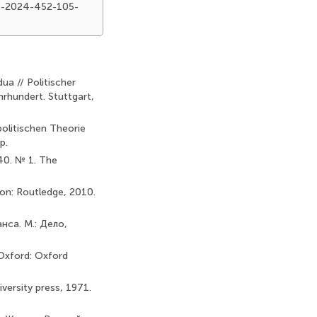
38-2024-452-105-
ua // Politischer
hrhundert. Stuttgart,
olitischen Theorie
p.
. 40. № 1. The
xon: Routledge, 2010.
нса. М.: Дело,
 Oxford: Oxford
versity press, 1971.