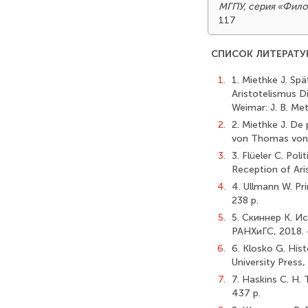
МГПУ, серия «Фило
117
СПИСОК ЛИТЕРАТУ
1.
1. Miethke J. Sp
Aristotelismus Di
Weimar: J. B. Met
2.
2. Miethke J. De
von Thomas von 
3.
3. Flüeler C. Pol
Reception of Arist
4.
4. Ullmann W. Pr
238 p.
5.
5. Скиннер К. И
РАНХиГС, 2018. 
6.
6. Klosko G. Hist
University Press,
7.
7. Haskins C. H.
437 p.