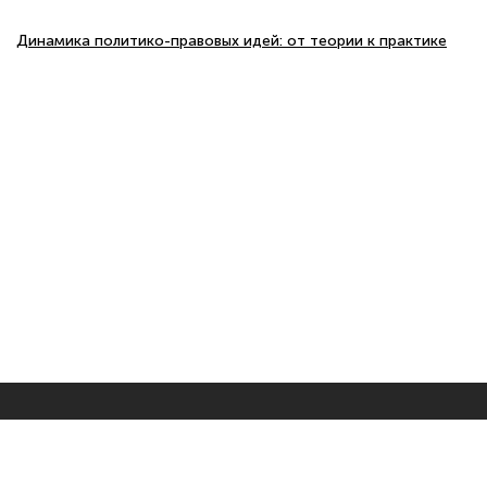
Динамика политико-правовых идей: от теории к практике