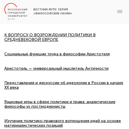
ВЕСТНИК МГПУ, СЕРИЯ
«ФИЛОСОФСКИЕ НАУКИ»
К ВОПРОСУ О ВОЗРОЖДЕНИИ ПОЛИТИКИ В
СРЕДНЕВЕКОВОЙ ЕВРОПЕ
Социальные функции труда в философии Аристотеля
Аристотель — универсальный мыслитель Античности
Представления и дискуссии об идеологии в России в начале
XX века
Языковые игры в сфере политики и права: аналитические
философы vs постмодернисты
Изучение политико-правового воплощения идей на основе
материалистических позиций