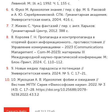
Левиной. М.: [б. и.], 1992. Ч. 1. 155 с.
6.
6. Фуко М. Археология знания / пер. с фр. М. Б. Раковой
и А. Ю. Серебрянниковой. СПб.: Гуманитарная академия;
Университетская книга, 2004. 416 с.
7.
7. Жижек С. Чума фантазий / пер. с англ. Xарьков:
Гуманитарный Центр, 2012. 388 с.
8.
8. Королев Г. Н. Пропаганда и контрпропаганда в
«горячей фазе» информационного... противостояния //
Управление коммуникациями – 2023 (Сommunications
Management – Com-M-2023): материалы III
Международной научно-практической конференции. М.:
Блок-Принт, 2024. С. 110–112.
9.
9. Новые медиа: парадоксы и потенциал //
Университетская книга. 2024. № 5. С. 17–21.
10.
10. Жукоцкая А. В. Идеология: фобии и ожидания //
Вестник МГПУ. Серия «Философские науки». 2022. № 3
(43). С. 17–28. https://doi.org/10.25688/2078-
9238.2022.43.3.2
Скачать файл
.pdf 313.73 кб