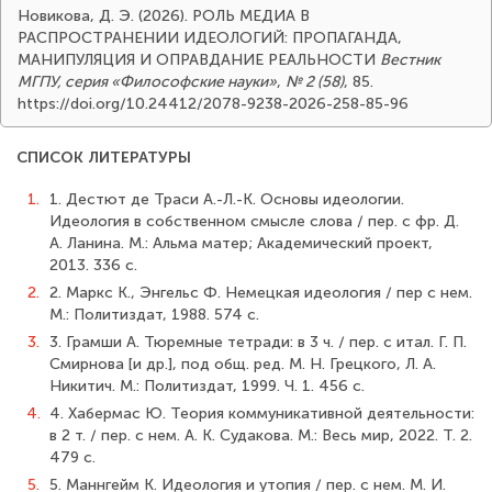
Новикова, Д. Э. (2026). РОЛЬ МЕДИА В
РАСПРОСТРАНЕНИИ ИДЕОЛОГИЙ: ПРОПАГАНДА,
МАНИПУЛЯЦИЯ И ОПРАВДАНИЕ РЕАЛЬНОСТИ
Вестник
МГПУ, серия «Философские науки»
,
№ 2 (58)
, 85.
https://doi.org/10.24412/2078-9238-2026-258-85-96
СПИСОК ЛИТЕРАТУРЫ
1.
1. Дестют де Траси А.-Л.-К. Основы идеологии.
Идеология в собственном смысле слова / пер. с фр. Д.
А. Ланина. М.: Альма матер; Академический проект,
2013. 336 с.
2.
2. Маркс К., Энгельс Ф. Немецкая идеология / пер с нем.
М.: Политиздат, 1988. 574 с.
3.
3. Грамши А. Тюремные тетради: в 3 ч. / пер. с итал. Г. П.
Смирнова [и др.], под общ. ред. М. Н. Грецкого, Л. А.
Никитич. М.: Политиздат, 1999. Ч. 1. 456 с.
4.
4. Хабермас Ю. Теория коммуникативной деятельности:
в 2 т. / пер. с нем. А. К. Судакова. М.: Весь мир, 2022. Т. 2.
479 с.
5.
5. Маннгейм К. Идеология и утопия / пер. с нем. М. И.