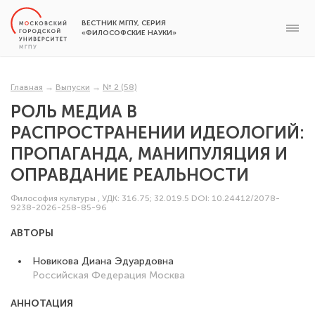
ВЕСТНИК МГПУ, СЕРИЯ
«ФИЛОСОФСКИЕ НАУКИ»
Главная
→
Выпуски
→
№ 2 (58)
РОЛЬ МЕДИА В
РАСПРОСТРАНЕНИИ ИДЕОЛОГИЙ:
ПРОПАГАНДА, МАНИПУЛЯЦИЯ И
ОПРАВДАНИЕ РЕАЛЬНОСТИ
Философия культуры
,
УДК: 316.75; 32.019.5
DOI: 10.24412/2078-
9238-2026-258-85-96
АВТОРЫ
Новикова Диана Эдуардовна
Российская Федерация
Москва
АННОТАЦИЯ