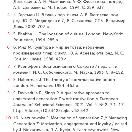
Денежкина, А. Н. Малинкина, А. Ф. Филлипова; под ред.
А. В. Денежкина. М.: Гнозис, 1994. С. 259–338.
4.
4. Гартман Н. Этика / пер. с нем. А. Б. Глаголева; под
ред. Ю. С. Медведева и Д. В. Скляднева. СПб.: Владимир
Даль, 2002. 707 с.
5.
5. Bhabha H. The location of culture. London; New-York:
Routledge, 1994. 285 p.
6.
6. Мид М. Культура и мир детства: избранные
произведения / пер. с англ. Ю. А. Асеева; отв. ред. И. С.
Кон. М.: Наука, 1988. 429 с.
7.
7. Ксенофонт. Воспоминания о Сократе / пер., ст. и
коммент. И. С. Соболевского. М.: Наука, 1993. C. 8–152.
8.
8. Habermas J. The theory of communicative action.
London: Heinemann, 1984. 463 p.
9.
9. Dwivedula R., Singh P. A qualitative approach to
understand generation Z work motivation // European
Journal of Behavioral Sciences. 2021. Vol. 4. № 2. P. 1–17.
https://doi.org/10.33422/ejbs.v4i2.542
10.
10. Niezurawska J. Motivation of generation Z // Managing
Generation Z: Motivation, engagement and loyalty / edited
by J. Niezurawska, R. A. Kycia, A. Niemczynowicz. New