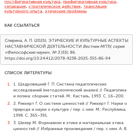
постфигуративная культура
,
префигуративная культура
,
сепарация
,
стратегическое действие
,
трансляция
культурного опыта
,
этические проблемы
КАК ССЫЛАТЬСЯ
Спирина, А. П. (2025). ЭТИЧЕСКИЕ И КУЛЬТУРНЫЕ АСПЕКТЫ
НАСТАВНИЧЕСКОЙ ДЕЯТЕЛЬНОСТИ
Вестник МГПУ, серия
«Философские науки»
,
№ 3 (55)
, 86.
https://doi.org/10.24412/2078-9238-2025-355-86-94
СПИСОК ЛИТЕРАТУРЫ
1.
1. Щедровицкий Г. П. Система педагогических
исследований (методологический анализ) // Педагогика
и логика: сборник статей. М.: Касталь, 1993. С. 16–200.
2.
2. Риккерт Г. О системе ценностей // Риккерт Г. Науки о
природе и науки о культуре / пер. с нем. М.: Республика,
1998. С. 365–391.
3.
3. Шелер М. Формализм в этике и материальная этика
ценностей // Избранные произведения / пер. с нем. А. В.