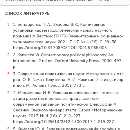
СПИСОК ЛИТЕРАТУРЫ
1.
1. Бондаренко Т. А., Власова В. С. Когнитивные
установки как методологический каркас научного
познания // Вестник ГГНТУ. Гуманитарные и социально-
экономические науки. 2021. Т. 17. № 4 (26). С. 29–36.
https://doi.org/10.34708/GSTOU.2021.57.65.005
2.
2. Kymlicka W. Contemporary political philosophy: An
introduction. 2 nd ed. Oxford University Press, 2000. 497
p.
3.
3. Современная политическая наука: Методология / отв.
ред. О. В. Гаман-Голутвина, А. И. Никитин. 2-е изд., испр.
и доп. М.: Аспект Пресс, 2019. 773 с.
4.
4. Мельникова И. В. Условия возникновения, ключевые
этапы развития и основные представители
современной западной политической философии //
Вестник Омского университета. Серия «Исторические
науки». 2017. № 4 (16). С. 219–227.
https://doi.org/10.25513/2312-1300.2017.4. 219-227
5.
5. Кимелев Ю. А. Западная политическая философия в