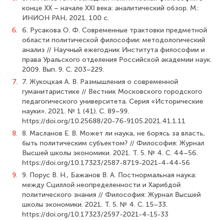
конце ХХ – начале ХХI века: аналитический обзор. М.:
ИНИОН РАН, 2021. 100 с.
6.
6. Русакова О. Ф. Современные трактовки предметной
области политической философии: методологический
анализ // Научный ежегодник Института философии и
права Уральского отделения Российской академии наук.
2009. Вып. 9. С. 203–229.
7.
7. Жукоцкая А. В. Размышления о современной
гуманитаристике // Вестник Московского городского
педагогического университета. Серия «Исторические
науки». 2021. № 1 (41). С. 89–99.
https://doi.org/10.25688/20-76-9105.2021.41.1.11
8.
8. Масланов Е. В. Может ли наука, не борясь за власть,
быть политическим субъектом? // Философия: Журнал
Высшей школы экономики. 2021. Т. 5. № 4. С. 44–56.
https://doi.org/10.17323/2587-8719-2021-4-44-56
9.
9. Порус В. Н., Бажанов В. А. Постнормальная наука:
между Сциллой неопределенности и Харибдой
политического знания // Философия: Журнал Высшей
школы экономики. 2021. Т. 5. № 4. С. 15–33.
https://doi.org/10.17323/2597-2021-4-15-33