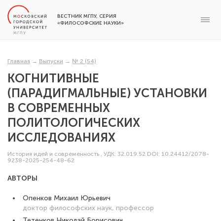
ВЕСТНИК МГПУ, СЕРИЯ
«ФИЛОСОФСКИЕ НАУКИ»
Главная
→
Выпуски
→
№ 2 (54)
КОГНИТИВНЫЕ
(ПАРАДИГМАЛЬНЫЕ) УСТАНОВКИ
В СОВРЕМЕННЫХ
ПОЛИТОЛОГИЧЕСКИХ
ИССЛЕДОВАНИЯХ
История идей и современность
,
УДК: 32.019.52
DOI: 10.24412/2078-
9238-2025-254-48-62
АВТОРЫ
Опенков Михаил Юрьевич
доктор философских наук, профессор
Тетенков Николай Борисович