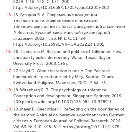
2019. Т. 15. № 2. С. 174–200.
https://doi.org/10.21638/11701/spbu23.2019.202
15.
15. Гуторов В. А. Современные концепции
толерантности: философские и политико-
теологические аспекты (опыт дискурсивной аналитики)
// Вестник Русской христианской гуманитарной
академии. 2022. Т. 23. № 1. С. 11–24.
https://doi.org/10.25991/VRHGA.2022.23.1.001
16.
16. Eisenstein M. Religion and politics of tolerance: How
christianity builds democracy. Waco, Texas: Baylor
University Press, 2008. 195 p.
17.
17. Heyd D. What toleration is not // The Palgrave
handbook of toleration / ed. by Mitja Sardoc. Cham,
Switzerland: Palgrave Macmillan, 2021. P. 53–71.
18.
18. Witenberg R. T. The psychology of tolerance:
Conception and development. Singapore: Springer, 2019.
100 p. https://doi.org/10.1007/978-981-13-3789-5
19.
19. Maier F., Baechtiger F. Reflecting on the boundaries of
the demos: A virtual deliberative experiment with German
citizens // European Journal of Political Research. 2024.
Vol. 63. № 4. P. 498–519. https://doi.org/10.1111/1475-