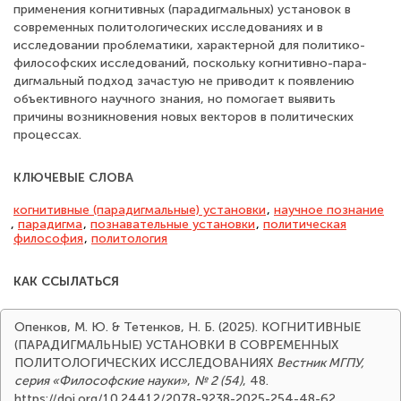
применения когнитивных (парадигмальных) установок в
современных политологических исследованиях и в
исследовании проблематики, характерной для политико-
философских исследований, поскольку когнитивно-пара-
дигмальный подход зачастую не приводит к появлению
объективного научного знания, но помогает выявить
причины возникновения новых векторов в политических
процессах.
КЛЮЧЕВЫЕ СЛОВА
когнитивные (парадигмальные) установки
,
научное познание
,
парадигма
,
познавательные установки
,
политическая
философия
,
политология
КАК ССЫЛАТЬСЯ
Опенков, М. Ю. & Тетенков, Н. Б. (2025). КОГНИТИВНЫЕ
(ПАРАДИГМАЛЬНЫЕ) УСТАНОВКИ В СОВРЕМЕННЫХ
ПОЛИТОЛОГИЧЕСКИХ ИССЛЕДОВАНИЯХ
Вестник МГПУ,
серия «Философские науки»
,
№ 2 (54)
, 48.
https://doi.org/10.24412/2078-9238-2025-254-48-62