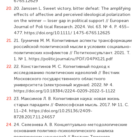
6765.12629
20.
20. Janssen L. Sweet victory, bitter defeat: The amplifying
effects of affective and perceived ideological polarization
on the winner — loser gap in political support // European
Journal of Poli tical Research. 2024. Vol. 63. № 4. P. 455–
477. https://doi.org/10.1111/ 1475-6765.12625
21.
21. Груничев М. М. Когнитивные аспекты трансформации
российской политической мысли в условиях социально-
политических конфликтов // Потитконсультант. 2021. Т.
1. № 1. https://politicjournal.ru/PDF/04PK121.pdf
22.
22. Константинов М. С. Когнитивный подход к
исследованию политических идеологий // Вестник
Московского государственного областного
университета (электронный журнал). 2022. № 4.
https://doi.org/10.18384/2224-0209-2022-5-1122
23.
23. Максимов Л. В. Когнитивная наука: новая жизнь
старых парадигм // Философская мысль. 2017. № 11. С.
11–24. https://doi.org/10.25136/2409-
8728.2017.11.24657
24.
24. Селезнева А. В. Концептуально-методологические
основания политико-психологического анализа
политических ценностей // Вестник Томского