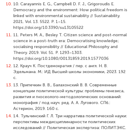
10.
10. Carayannis E. G., Campbell D. F. J., Grigoroudis E.
Democracy and the environment: How political freedom is
linked with environmental sustainability // Sustainability.
2021. Vol. 13. 5522. Р. 1–15.
https://doi.org/10.3390/su13105522
11.
11. Peters M. A., Besley T. Citizen science and post-normal
science in a post-truth era: Democratising knowledge;
socialising responsibility // Educational Philosophy and
Theory. 2019. Vol. 51. P. 1293–1303.
https://doi.org/10.1080/00131859.2019.1577036
12.
12. Крауч К. Постдемократия / пер. с англ. Н. В.
Эдельмана. М.: ИД Высшей школы экономики, 2023. 192
с.
13.
13. Припечкин В. В., Балахонский В. В. Современные
концепции политической культуры: проблемы генезиса,
развития и гносеолого-методологических оснований:
монография / под науч. ред. А. А. Лугового. СПб.:
Астерион, 2019. 160 с.
14.
14. Тульчинский Г. Л. Три нарратива политической науки:
перспективы междисциплинарности политических
исследований // Политическая экспертиза: ПОЛИТЭКС.