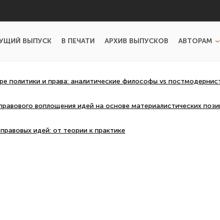
УЩИЙ ВЫПУСК
В ПЕЧАТИ
АРХИВ ВЫПУСКОВ
АВТОРАМ
ере политики и права: аналитические философы vs постмодернис
правового воплощения идей на основе материалистических поз
правовых идей: от теории к практике