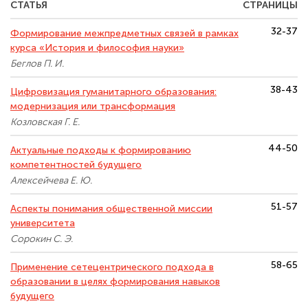
СТАТЬЯ
СТРАНИЦЫ
32-37
Формирование межпредметных связей в рамках
курса «История и философия науки»
Беглов П. И.
38-43
Цифровизация гуманитарного образования:
модернизация или трансформация
Козловская Г. Е.
44-50
Актуальные подходы к формированию
компетентностей будущего
Алексейчева Е. Ю.
51-57
Аспекты понимания общественной миссии
университета
Сорокин С. Э.
58-65
Применение сетецентрического подхода в
образовании в целях формирования навыков
будущего