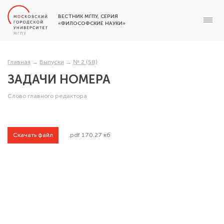
ВЕСТНИК МГПУ, СЕРИЯ
«ФИЛОСОФСКИЕ НАУКИ»
Главная
→
Выпуски
→
№ 2 (58)
ЗАДАЧИ НОМЕРА
Слово главного редактора
Скачать файл
.pdf 170.27 кб