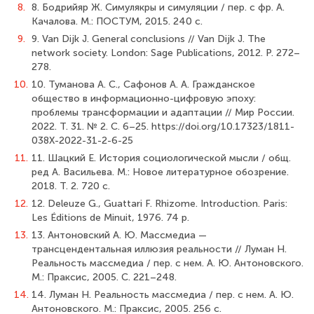
8.
8. Бодрийяр Ж. Симулякры и симуляции / пер. с фр. А.
Качалова. М.: ПОСТУМ, 2015. 240 с.
9.
9. Van Dijk J. General conclusions // Van Dijk J. The
network society. London: Sage Publications, 2012. P. 272–
278.
10.
10. Туманова А. С., Сафонов А. А. Гражданское
общество в информационно-цифровую эпоху:
проблемы трансформации и адаптации // Мир России.
2022. Т. 31. № 2. С. 6–25. https://doi.org/10.17323/1811-
038X-2022-31-2-6-25
11.
11. Шацкий Е. История социологической мысли / общ.
ред А. Васильева. М.: Новое литературное обозрение.
2018. Т. 2. 720 с.
12.
12. Deleuze G., Guattari F. Rhizome. Introduction. Paris:
Les Éditions de Minuit, 1976. 74 p.
13.
13. Антоновский А. Ю. Массмедиа —
трансцендентальная иллюзия реальности // Луман Н.
Реальность массмедиа / пер. с нем. А. Ю. Антоновского.
М.: Праксис, 2005. С. 221–248.
14.
14. Луман Н. Реальность массмедиа / пер. с нем. А. Ю.
Антоновского. М.: Праксис, 2005. 256 с.