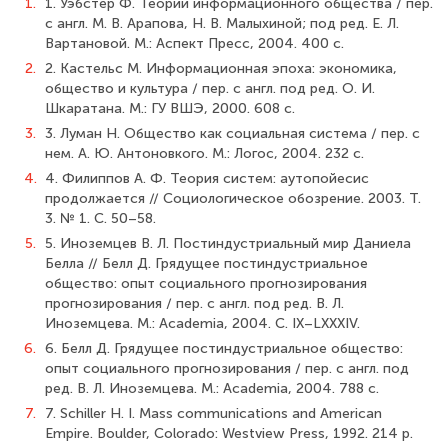
1.
1. Уэбстер Ф. Теории информационного общества / пер.
с англ. М. В. Арапова, Н. В. Малыхиной; под ред. Е. Л.
Вартановой. М.: Аспект Пресс, 2004. 400 с.
2.
2. Кастельс М. Информационная эпоха: экономика,
общество и культура / пер. с англ. под ред. О. И.
Шкаратана. М.: ГУ ВШЭ, 2000. 608 с.
3.
3. Луман Н. Общество как социальная система / пер. с
нем. А. Ю. Антоновкого. М.: Логос, 2004. 232 с.
4.
4. Филиппов А. Ф. Теория систем: аутопойесис
продолжается // Социологическое обозрение. 2003. Т.
3. № 1. С. 50–58.
5.
5. Иноземцев В. Л. Постиндустриальный мир Даниела
Белла // Белл Д. Грядущее постиндустриальное
общество: опыт социального прогнозирования
прогнозирования / пер. с англ. под ред. В. Л.
Иноземцева. М.: Academia, 2004. С. IX–LXXXIV.
6.
6. Белл Д. Грядущее постиндустриальное общество:
опыт социального прогнозирования / пер. с англ. под
ред. В. Л. Иноземцева. М.: Academia, 2004. 788 с.
7.
7. Schiller H. I. Mass communications and American
Empire. Boulder, Colorado: Westview Press, 1992. 214 p.