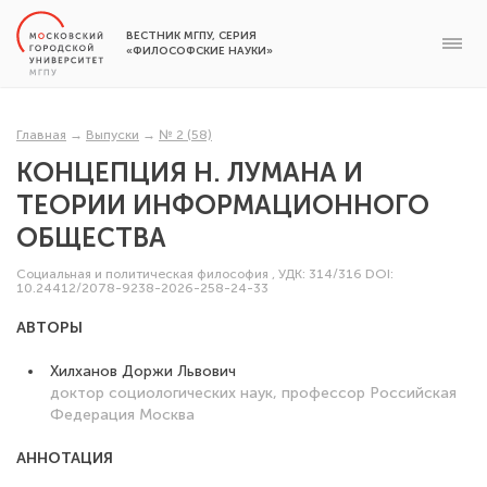
ВЕСТНИК МГПУ, СЕРИЯ
«ФИЛОСОФСКИЕ НАУКИ»
Главная
→
Выпуски
→
№ 2 (58)
КОНЦЕПЦИЯ Н. ЛУМАНА И
ТЕОРИИ ИНФОРМАЦИОННОГО
ОБЩЕСТВА
Социальная и политическая философия
,
УДК: 314/316
DOI:
10.24412/2078-9238-2026-258-24-33
АВТОРЫ
Хилханов Доржи Львович
доктор социологических наук, профессор
Российская
Федерация
Москва
АННОТАЦИЯ