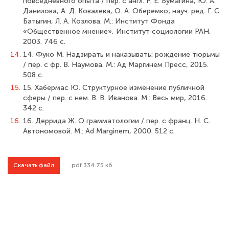
повседневного опыта / пер. с англ. Р. Е. Бумагина, Ю. А.
Данилова, А. Д. Ковалева, О. А. Оберемко; науч. ред. Г. С.
Батыгин, Л. А. Козлова. М.: Институт Фонда
«Общественное мнение», Институт социологии РАН,
2003. 746 с.
14.
14. Фуко М. Надзирать и наказывать: рождение тюрьмы
/ пер. с фр. В. Наумова. М.: Ад Маргинем Пресс, 2015.
508 с.
15.
15. Хабермас Ю. Структурное изменение публичной
сферы / пер. с нем. В. В. Иванова. М.: Весь мир, 2016.
342 с.
16.
16. Деррида Ж. О грамматологии / пер. с франц. Н. С.
Автономовой. М.: Ad Marginem, 2000. 512 с.
Скачать файл
.pdf 334.75 кб