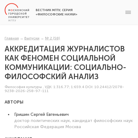
ВЕСТНИК МГПУ, СЕРИЯ
«ФИЛОСОФСКИЕ НАУКИ»
Главная
→
Выпуски
→
№ 2 (58)
АККРЕДИТАЦИЯ ЖУРНАЛИСТОВ
КАК ФЕНОМЕН СОЦИАЛЬНОЙ
КОММУНИКАЦИИ: СОЦИАЛЬНО-
ФИЛОСОФСКИЙ АНАЛИЗ
Философия культуры
,
УДК: 1:316.77; 1:659.4
DOI: 10.24412/2078-
9238-2026-258-97-111
АВТОРЫ
Гришин Сергей Евгеньевич
доктор политических наук, кандидат философских наук
Российская Федерация
Москва