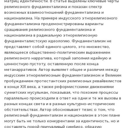
матриц идентичности. В статье выделены ключевые черты
религиозного фундаментализма и показан спектр
возможных взаимоотношений фундаментализма и
национализма. На примере индусского этнорелигиозного
фундаментализма продемонстрированы варианты
сращивания религиозного фундаментализма и
национализма в радикальную этнорелигиозную
фундаменталистскую идеологию. Фундаментализм не
представляет собой единого целого, это множество,
являющееся общественно-политическим выражением
религиозного нарратива, который заполнил идейную и
ценностную пустоту, оставленную после конца
метанарративов. Автор выявляет общее и различия между
индусским этнорелигиозным фундаментализмом и Великим
пробуждением протестантских религиозных ревайвелистов
в конце XIX века, а также реформистскими движениями
суннитских мусульман, показывая, что похожие процессы
параллельно происходили в ответ на одни и те же вызовы в
разных концах света и в разных культурно-исторических
обстоятельствах. Автор обосновывает тезис о том, что
религиозный фундаментализм и национализм в этом плане
могут быть не только конкурентами за идентичность, но и
составлять порой причудливый симбиоз, образую