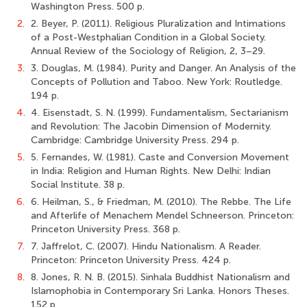
Washington Press. 500 p.
2.
2. Beyer, P. (2011). Religious Pluralization and Intimations
of a Post-Westphalian Condition in a Global Society.
Annual Review of the Sociology of Religion, 2, 3–29.
3.
3. Douglas, M. (1984). Purity and Danger. An Analysis of the
Concepts of Pollution and Taboo. New York: Routledge.
194 p.
4.
4. Eisenstadt, S. N. (1999). Fundamentalism, Sectarianism
and Revolution: The Jacobin Dimension of Modernity.
Cambridge: Cambridge University Press. 294 p.
5.
5. Fernandes, W. (1981). Caste and Conversion Movement
in India: Religion and Human Rights. New Delhi: Indian
Social Institute. 38 p.
6.
6. Heilman, S., & Friedman, M. (2010). The Rebbe. The Life
and Afterlife of Menachem Mendel Schneerson. Princeton:
Princeton University Press. 368 p.
7.
7. Jaffrelot, C. (2007). Hindu Nationalism. A Reader.
Princeton: Princeton University Press. 424 p.
8.
8. Jones, R. N. B. (2015). Sinhala Buddhist Nationalism and
Islamophobia in Contemporary Sri Lanka. Honors Theses.
152 p.