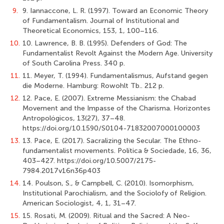
9.
9. Iannaccone, L. R. (1997). Toward an Economic Theory
of Fundamentalism. Journal of Institutional and
Theoretical Economics, 153, 1, 100–116.
10.
10. Lawrence, B. B. (1995). Defenders of God: The
Fundamentalist Revolt Against the Modern Age. University
of South Carolina Press. 340 p.
11.
11. Meyer, T. (1994). Fundamentalismus, Aufstand gegen
die Moderne. Hamburg: Rowohlt Tb.. 212 p.
12.
12. Pace, E. (2007). Extreme Messianism: the Chabad
Movement and the Impasse of the Charisma. Horizontes
Antropológicos, 13(27), 37–48.
https://doi.org/10.1590/S0104-71832007000100003
13.
13. Pace, E. (2017). Sacralizing the Secular. The Ethno-
fundamentalist movements. Política & Sociedade, 16, 36,
403–427. https://doi.org/10.5007/2175-
7984.2017v16n36p403
14.
14. Poulson, S., & Campbell, C. (2010). Isomorphism,
Institutional Parochialism, and the Sociolofy of Religion.
American Sociologist, 4, 1, 31–47.
15.
15. Rosati, M. (2009). Ritual and the Sacred: A Neo-