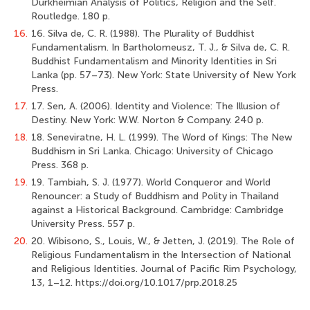
Durkheimian Analysis of Politics, Religion and the Self.
Routledge. 180 p.
16.
16. Silva de, C. R. (1988). The Plurality of Buddhist
Fundamentalism. In Bartholomeusz, T. J., & Silva de, C. R.
Buddhist Fundamentalism and Minority Identities in Sri
Lanka (pp. 57–73). New York: State University of New York
Press.
17.
17. Sen, A. (2006). Identity and Violence: The Illusion of
Destiny. New York: W.W. Norton & Company. 240 p.
18.
18. Seneviratne, H. L. (1999). The Word of Kings: The New
Buddhism in Sri Lanka. Chicago: University of Chicago
Press. 368 p.
19.
19. Tambiah, S. J. (1977). World Conqueror and World
Renouncer: a Study of Buddhism and Polity in Thailand
against a Historical Background. Cambridge: Cambridge
University Press. 557 p.
20.
20. Wibisono, S., Louis, W., & Jetten, J. (2019). The Role of
Religious Fundamentalism in the Intersection of National
and Religious Identities. Journal of Pacific Rim Psychology,
13, 1–12. https://doi.org/10.1017/prp.2018.25