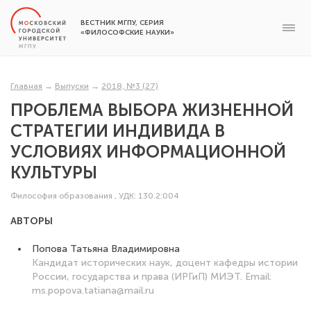
ВЕСТНИК МГПУ, СЕРИЯ
«ФИЛОСОФСКИЕ НАУКИ»
Главная
→
Выпуски
→
2018, №3 (27)
ПРОБЛЕМА ВЫБОРА ЖИЗНЕННОЙ
СТРАТЕГИИ ИНДИВИДА В
УСЛОВИЯХ ИНФОРМАЦИОННОЙ
КУЛЬТУРЫ
Философия образования
,
УДК: 130.2:004
АВТОРЫ
Попова Татьяна Владимировна
Кандидат исторических наук, доцент кафедры истории
России, государства и права (ИРГиП) МИЭТ. Email:
ms.popova.tatiana@mail.ru