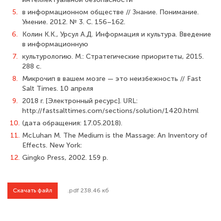
5.
в информационном обществе // Знание. Понимание.
Умение. 2012. № 3. С. 156–162.
6.
Колин К.К., Урсул А.Д. Информация и культура. Введение
в информационную
7.
культурологию. М.: Стратегические приоритеты, 2015.
288 с.
8.
Микрочип в вашем мозге — это неизбежность // Fast
Salt Times. 10 апреля
9.
2018 г. [Электронный ресурс]. URL:
http://fastsalttimes.com/sections/solution/1420.html
10.
(дата обращения: 17.05.2018).
11.
McLuhan M. The Medium is the Massage: An Inventory of
Effects. New York:
12.
Gingko Press, 2002. 159 р.
Скачать файл
.pdf 238.46 кб