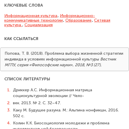
КЛЮЧЕВЫЕ СЛОВА
Информационная культура
,
Информационно-
коммуникативные технологии
,
Образование
,
Сетевая
культура.
,
Социализация
КАК ССЫЛАТЬСЯ
Попова, Т. В. (2018). Проблема выбора жизненной стратегии
индивида в условиях информационной культуры
Вестник
МГПУ, серия «Философские науки»
,
2018, №3 (27)
,
СПИСОК ЛИТЕРАТУРЫ
1.
Дриккер А.С. Информационная матрица
социокультурной эволюции // Чело-
2.
век. 2013. № 2. С. 32–47.
3.
Каку М. Будущее разума. М.: Альпина нонфикшн, 2016.
502 с.
4.
Колин К.К. Биосоциология молодежи и проблема
интеллектуальной безопасности