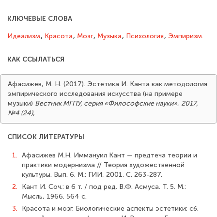
КЛЮЧЕВЫЕ СЛОВА
Идеализм
,
Красота
,
Мозг
,
Музыка
,
Психология
,
Эмпиризм.
КАК ССЫЛАТЬСЯ
Афасижев, М. Н. (2017). Эстетика И. Канта как методология
эмпирического исследования искусства (на примере
музыки)
Вестник МГПУ, серия «Философские науки»
,
2017,
№4 (24)
,
СПИСОК ЛИТЕРАТУРЫ
1.
Афасижев М.Н. Иммануил Кант — предтеча теории и
практики модерниз­ма // Теория художественной
культуры. Вып. 6. М.: ГИИ, 2001. С. 263-287.
2.
Кант И. Соч.: в 6 т. / под ред. В.Ф. Асмуса. Т. 5. М.:
Мысль, 1966. 564 с.
3.
Красота и мозг. Биологические аспекты эстетики: сб.