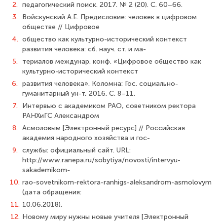
2.
педагогический поиск. 2017. № 2 (20). С. 60–66.
3.
Войскунский А.Е. Предисловие: человек в цифровом
обществе // Цифровое
4.
общество как культурно-исторический контекст
развития человека: сб. науч. ст. и ма-
5.
териалов междунар. конф. «Цифровое общество как
культурно-исторический контекст
6.
развития человека». Коломна: Гос. социально-
гуманитарный ун-т, 2016. С. 8–11.
7.
Интервью с академиком РАО, советником ректора
РАНХиГС Александром
8.
Асмоловым [Электронный ресурс] // Российская
академия народного хозяйства и гос-
9.
службы: официальный сайт. URL:
http://www.ranepa.ru/sobytiya/novosti/intervyu-
sakademikom-
10.
rao-sovetnikom-rektora-ranhigs-aleksandrom-asmolovym
(дата обращения:
11.
10.06.2018).
12.
Новому миру нужны новые учителя [Электронный