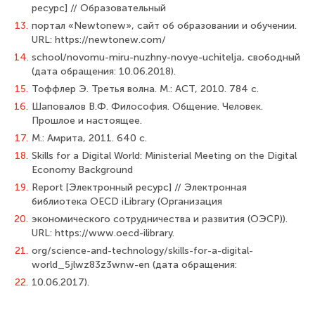
ресурс] // Образовательный
13.
портал «Newtonew», сайт об образовании и обучении.
URL: https://newtonew.com/
14.
school/novomu-miru-nuzhny-novye-uchitelja, свободный
(дата обращения: 10.06.2018).
15.
Тоффлер Э. Третья волна. М.: АСТ, 2010. 784 с.
16.
Шаповалов В.Ф. Философия. Общение. Человек.
Прошлое и настоящее.
17.
М.: Амрита, 2011. 640 с.
18.
Skills for a Digital World: Ministerial Meeting on the Digital
Economy Background
19.
Report [Электронный ресурс] // Электронная
библиотека OECD iLibrary (Организация
20.
экономического сотрудничества и развития (ОЭСР)).
URL: https://www.oecd-ilibrary.
21.
org/science-and-technology/skills-for-a-digital-
world_5jlwz83z3wnw-en (дата обращения:
22.
10.06.2017).