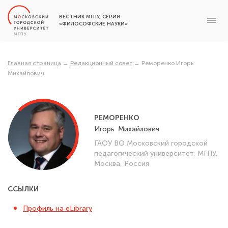
ВЕСТНИК МГПУ, СЕРИЯ
«ФИЛОСОФСКИЕ НАУКИ»
Главная страница
→
Редакционный совет
→
Реморенко Игорь
Михайлович
РЕМОРЕНКО
Игорь
Михайлович
ГАОУ ВО Московский городской
педагогический университет, МГПУ,
Москва, Россия
ССЫЛКИ
Профиль на eLibrary